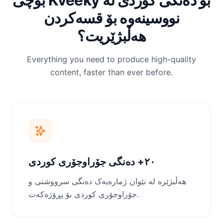
بۆچی Kveeky بۆ دەنگی کوردی لە
نووسینەوە بۆ قسەکردن
هەڵبژێریت؟
Everything you need to produce high-quality
content, faster than ever before.
٢٠+ دەنگی جۆراوجۆری کوردی
هەڵبژێرە لە نێوان ژمارەیەک دەنگی سرووشتی و
جۆراوجۆری کوردی بۆ پڕۆژەکەت.