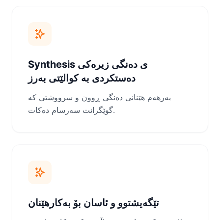
Synthesis ی دەنگی زیرەکی
دەستکردی بە کوالێتی بەرز
بەرهەم هێنانی دەنگی ڕوون و سرووشتی کە
گوێگرانت سەرسام دەکات.
تێگەیشتوو و ئاسان بۆ بەکارھێنان