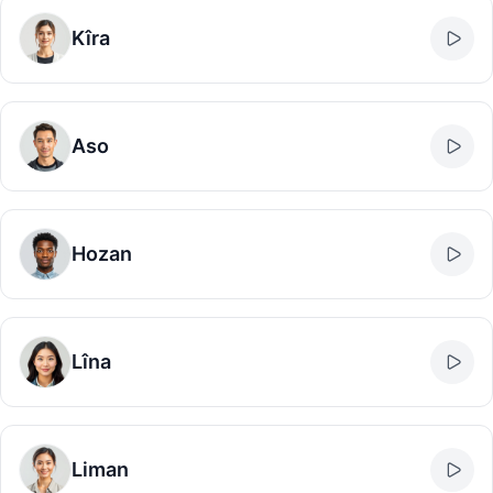
Kîra
Aso
Hozan
Lîna
Liman