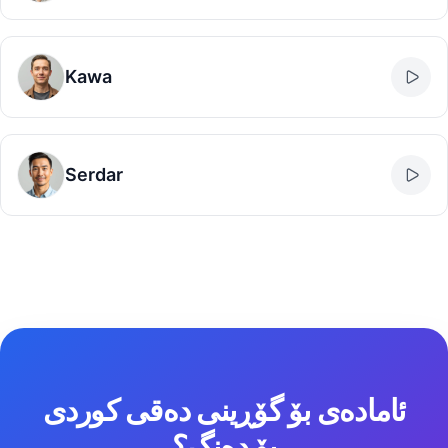
Kawa
Serdar
ئامادەی بۆ گۆڕینی دەقی کوردی
بۆ دەنگ؟