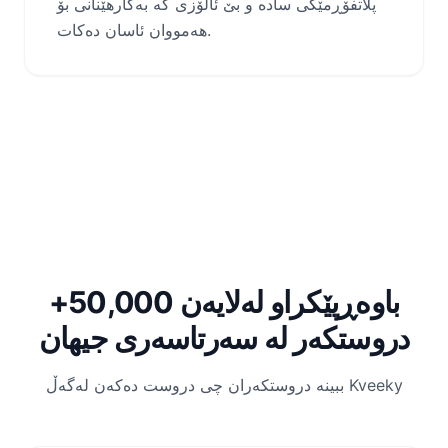
پلاتفۆڕمێکی سادە و بێ ئاڵۆزی کە بەکارھێنانی بۆ
هەمووان ئاسان دەکات.
باوەڕپێکراو لەلایەن 50,000+
دروستکەر لە سەرتاسەری جیهان
ببینە دروستکەران چی دروست دەکەن لەگەڵ Kveeky