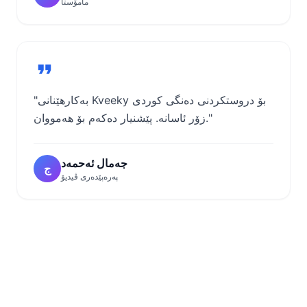
مامۆستا
"بەکارهێنانی Kveeky بۆ دروستکردنی دەنگی کوردی
زۆر ئاسانە. پێشنیار دەکەم بۆ هەمووان."
جەمال ئەحمەد
ج
پەرەپێدەری ڤیدیۆ