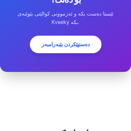
ئێستا دەست بکە و ئەزموونی کوالێتی بێوێنەی
Kveeky بکە.
دەستپێکردن بێبەرامبەر