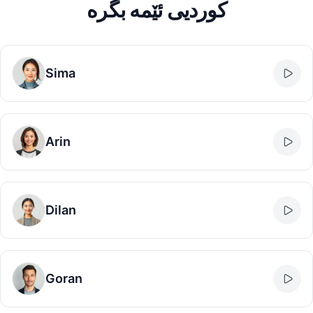
کوردیی ئێمە بگرە
Sima
Arin
Dilan
Goran