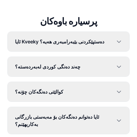
پرسیارە باوەکان
ئایا Kveeky دەستپێکردنی بێبەرامبەری هەیە؟
چەند دەنگی کوردی لەبەردەستە؟
کوالێتی دەنگەکان چۆنە؟
ئایا دەتوانم دەنگەکان بۆ مەبەستی بازرگانی
بەکاربهێنم؟