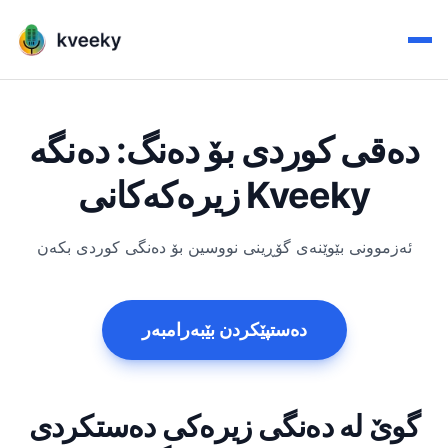
دەقی کوردی بۆ دەنگ: دەنگە
زیرەکەکانی Kveeky
ئەزموونی بێوێنەی گۆڕینی نووسین بۆ دەنگی کوردی بکەن
دەستپێکردن بێبەرامبەر
گوێ لە دەنگی زیرەکی دەستکردی