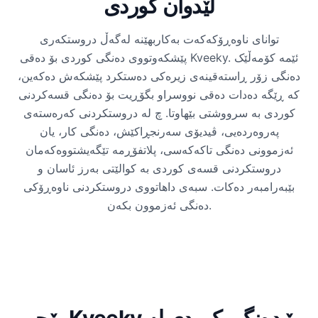
لێدوان کوردی
توانای ناوەڕۆکەکەت بەکاربهێنە لەگەڵ دروستکەری
پێشکەوتووی دەنگی کوردی بۆ دەقی Kveeky. ئێمە کۆمەڵێک
دەنگی زۆر ڕاستەقینەی زیرەکی دەستکرد پێشکەش دەکەین،
کە ڕێگە دەدات دەقی نووسراو بگۆڕیت بۆ دەنگی قسەکردنی
کوردی بە سرووشتی بێهاوتا. چ لە دروستکردنی کەرەستەی
پەروەردەیی، ڤیدیۆی سەرنجڕاکێش، دەنگی کار، یان
ئەزموونی دەنگی تاکەکەسی، پلاتفۆڕمە تێگەیشتووەکەمان
دروستکردنی قسەی کوردی بە کوالێتی بەرز ئاسان و
بێبەرامبەر دەکات. سبەی داهاتووی دروستکردنی ناوەڕۆکی
دەنگی ئەزموون بکەن.