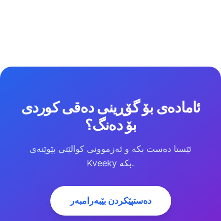
ئامادەی بۆ گۆڕینی دەقی کوردی
بۆ دەنگ؟
ئێستا دەست بکە و ئەزموونی کوالێتی بێوێنەی
Kveeky بکە.
دەستپێکردن بێبەرامبەر