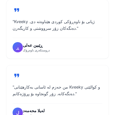
"Kveeky ژیانی بۆ ناوەڕۆکی کوردی هێناوەتە دی.
دەنگەکان زۆر سرووشتی و کاریگەرن."
ڕێبین عەلی
ڕ
دروستکەری ناوەڕۆک
"من حەزم لە ئاسانی بەکارھێنانی Kveeky و کوالێتی
دەنگەکانە. زۆر گونجاوە بۆ پڕۆژەکانم."
لەیلا محەمەد
ل