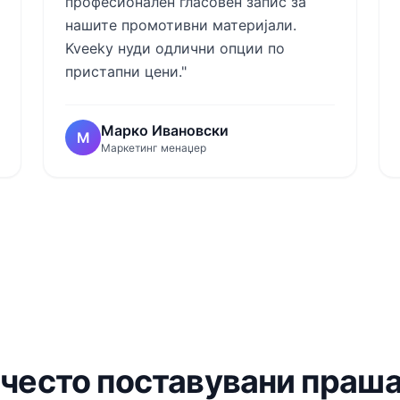
професионален гласовен запис за
нашите промотивни материјали.
Kveeky нуди одлични опции по
пристапни цени."
Марко Ивановски
М
Маркетинг менаџер
јчесто поставувани праш