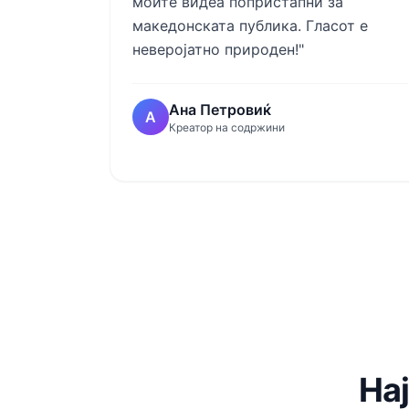
моите видеа попристапни за
македонската публика. Гласот е
неверојатно природен!"
Ана Петровиќ
А
Креатор на содржини
На