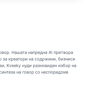
говор. Нашата напредна AI претвора
о за креатори на содржини, бизниси
ви, Kveeky нуди разновиден избор на
 синтеза на говор со неспоредлив