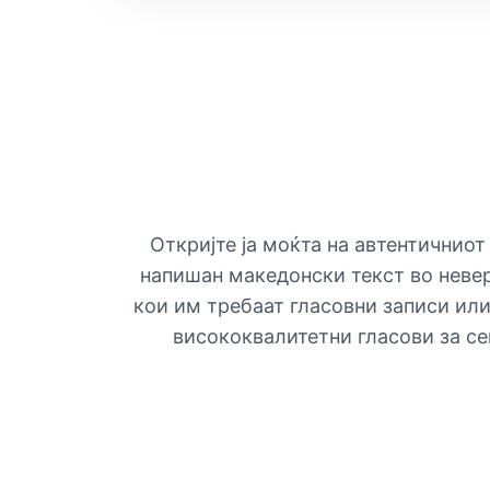
Откријте ја моќта на автентичниот
напишан македонски текст во невер
кои им требаат гласовни записи или
висококвалитетни гласови за сек