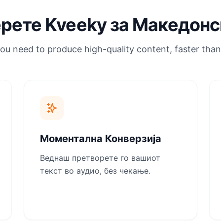
ерете Kveeky за Македонск
ou need to produce high-quality content, faster than
Моментална Конверзија
Веднаш претворете го вашиот
текст во аудио, без чекање.