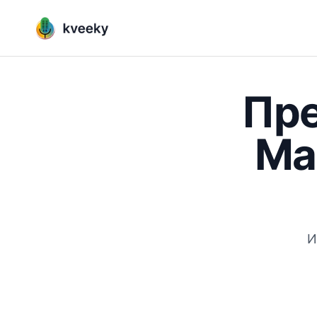
Пре
Ма
И