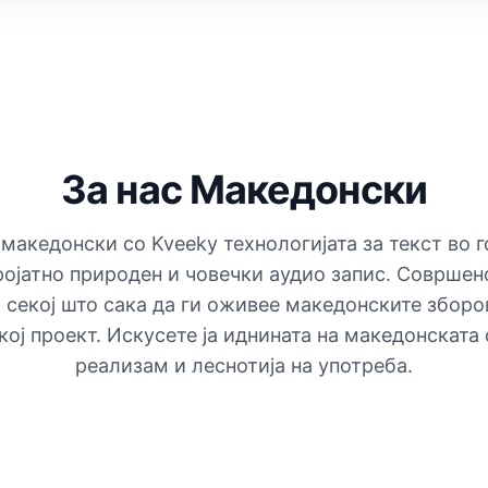
За нас Македонски
 македонски со Kveeky технологијата за текст во 
ојатно природен и човечки аудио запис. Совршен
 секој што сака да ги оживее македонските зборо
ој проект. Искусете ја иднината на македонската
реализам и леснотија на употреба.