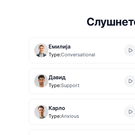
Слушнете
Емилија
Type
:
Conversational
Давид
Type
:
Support
Карло
Type
:
Anxious