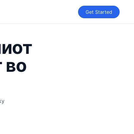
Get Started
шиот
 во
ky