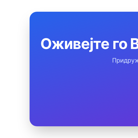
Оживејте го 
Придруж