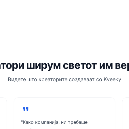
тори ширум светот им ве
Видете што креаторите создаваат со Kveeky
"Како компанија, ни требаше