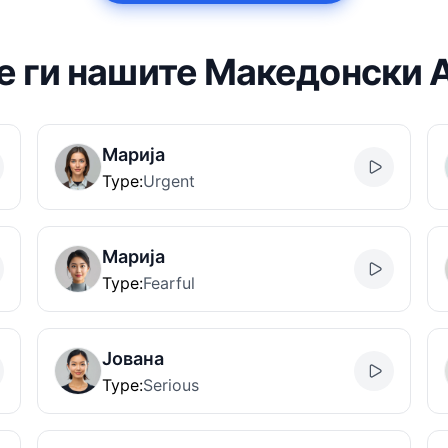
 ги нашите Македонски A
Марија
Type
:
Urgent
Марија
Type
:
Fearful
Јована
Type
:
Serious