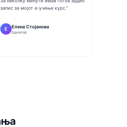
За неколку минути имав готов аудио
запис за мојот е-учење курс."
Елена Стојанова
Е
Едукатор
ања