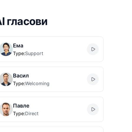
I гласови
Ема
Type
:
Support
Васил
Type
:
Welcoming
Павле
Type
:
Direct