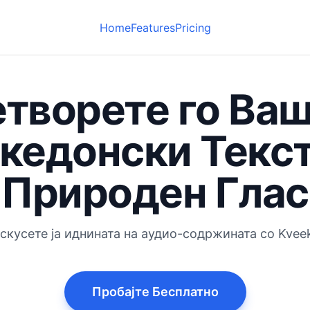
Home
Features
Pricing
творете го Ва
кедонски Текст
Природен Глас
скусете ја иднината на аудио-содржината со Kvee
Пробајте Бесплатно