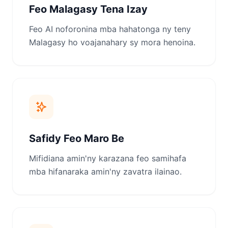
Feo Malagasy Tena Izay
Feo AI noforonina mba hahatonga ny teny
Malagasy ho voajanahary sy mora henoina.
Safidy Feo Maro Be
Mifidiana amin'ny karazana feo samihafa
mba hifanaraka amin'ny zavatra ilainao.