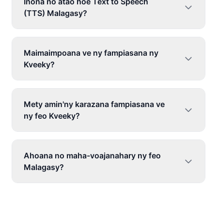
Inona no atao hoe Text to Speech
(TTS) Malagasy?
Maimaimpoana ve ny fampiasana ny
Kveeky?
Mety amin'ny karazana fampiasana ve
ny feo Kveeky?
Ahoana no maha-voajanahary ny feo
Malagasy?