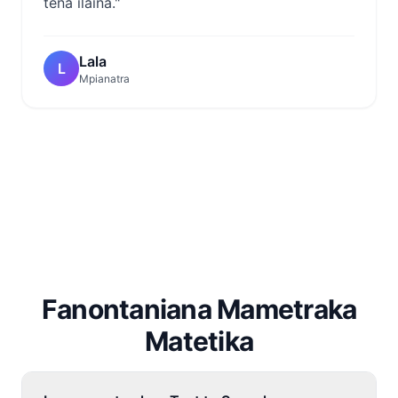
tena ilaina."
Lala
L
Mpianatra
Fanontaniana Mametraka
Matetika