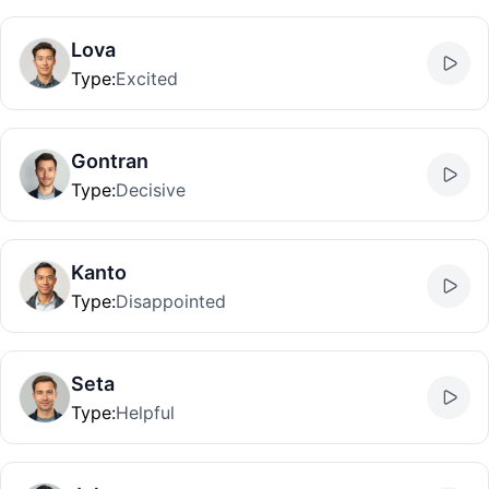
Lova
Type
:
Excited
Gontran
Type
:
Decisive
Kanto
Type
:
Disappointed
Seta
Type
:
Helpful