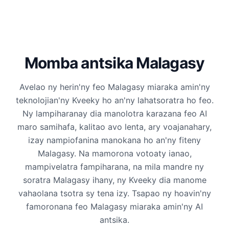
Momba antsika Malagasy
Avelao ny herin'ny feo Malagasy miaraka amin'ny
teknolojian'ny Kveeky ho an'ny lahatsoratra ho feo.
Ny lampiharanay dia manolotra karazana feo AI
maro samihafa, kalitao avo lenta, ary voajanahary,
izay nampiofanina manokana ho an'ny fiteny
Malagasy. Na mamorona votoaty ianao,
mampivelatra fampiharana, na mila mandre ny
soratra Malagasy ihany, ny Kveeky dia manome
vahaolana tsotra sy tena izy. Tsapao ny hoavin'ny
famoronana feo Malagasy miaraka amin'ny AI
antsika.