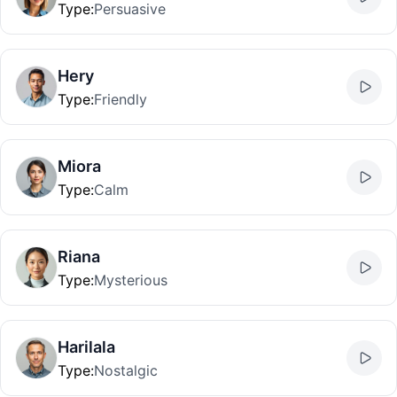
Type
:
Persuasive
Hery
Type
:
Friendly
Miora
Type
:
Calm
Riana
Type
:
Mysterious
Harilala
Type
:
Nostalgic