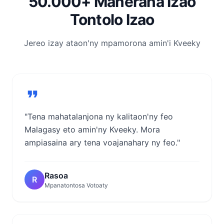
50.000+ Manerana Izao
Tontolo Izao
Jereo izay ataon'ny mpamorona amin'i Kveeky
"Tena mahatalanjona ny kalitaon'ny feo
Malagasy eto amin'ny Kveeky. Mora
ampiasaina ary tena voajanahary ny feo."
Rasoa
R
Mpanatontosa Votoaty