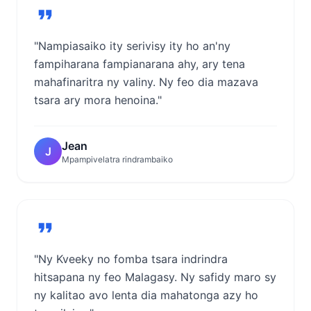
"Nampiasaiko ity serivisy ity ho an'ny
fampiharana fampianarana ahy, ary tena
mahafinaritra ny valiny. Ny feo dia mazava
tsara ary mora henoina."
Jean
J
Mpampivelatra rindrambaiko
"Ny Kveeky no fomba tsara indrindra
hitsapana ny feo Malagasy. Ny safidy maro sy
ny kalitao avo lenta dia mahatonga azy ho