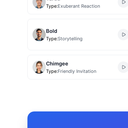
Type
:
Exuberant Reaction
Bold
Type
:
Storytelling
Chimgee
Type
:
Friendly Invitation