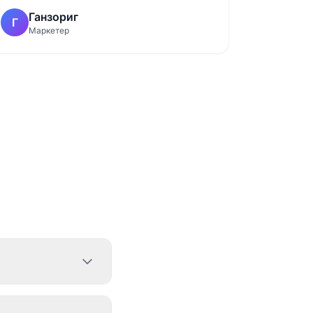
Ганзориг
Г
Маркетер