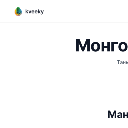
Монгол
Таны
Ман