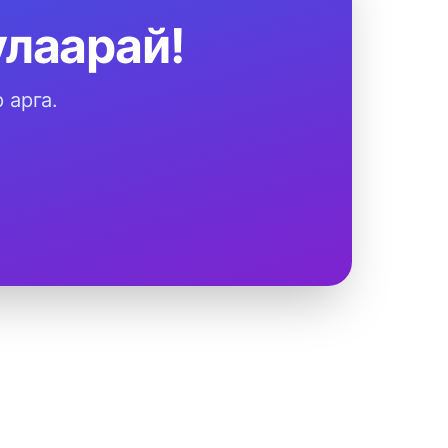
лаарай!
 арга.