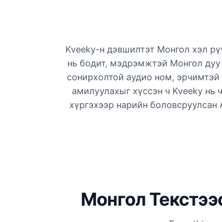
Kveeky-н дэвшилтэт Монгол хэл рүү
нь бодит, мэдрэмжтэй Монгол дуу 
сонирхолтой аудио ном, эрчимтэй 
амилуулахыг хүссэн ч Kveeky нь 
хүргэхээр нарийн боловсруулсан 
Монгол Текстээс