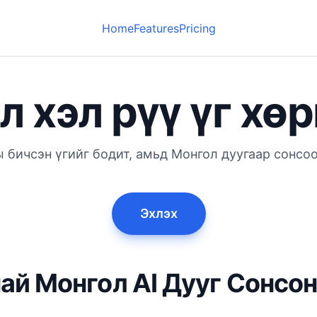
Home
Features
Pricing
 хэл рүү үг хө
 бичсэн үгийг бодит, амьд Монгол дуугаар сонсо
Эхлэх
ай Монгол AI Дууг Сонсон