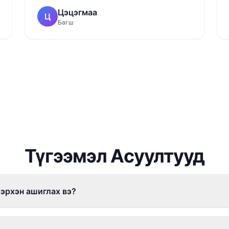
Цэцэгмаа
Ц
Багш
Түгээмэл Асуултууд
хэрхэн ашиглах вэ?