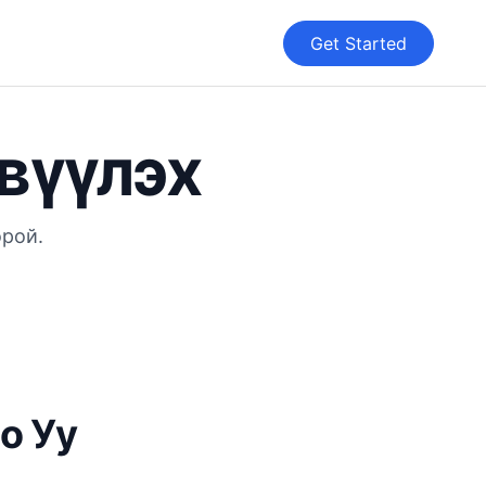
Get Started
рвүүлэх
орой.
о Уу