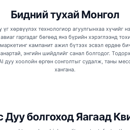
Бидний тухай Монгол
 үг хөрвүүлэх технологиор агуулгынхаа хүчийг н
авиаг гаргадаг бөгөөд янз бүрийн хэрэглээнд т
маркетинг кампанит ажил бүтээх эсвэл ердөө би
чанартай, энгийн шийдлийг санал болгодог. Тодорх
AI дуу хоолойн өргөн сонголтыг судалж, таны ме
хангана.
 Дуу болгоход Яагаад Кв