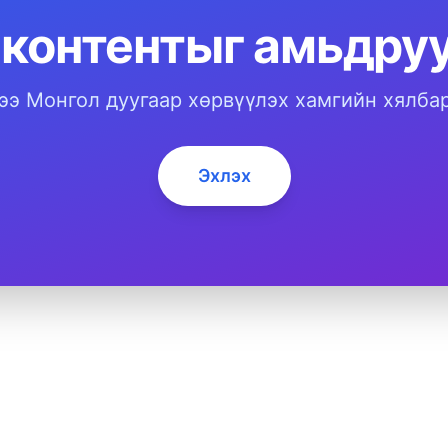
 контентыг амьдруу
ээ Монгол дуугаар хөрвүүлэх хамгийн хялбар
Эхлэх