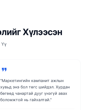
элийг Хүлээсэн
 Үү
"Маркетингийн кампанит ажлын
хувьд энэ бол төгс шийдэл. Хурдан
бөгөөд чанартай дууг үнэгүй авах
боломжтой нь гайхалтай."