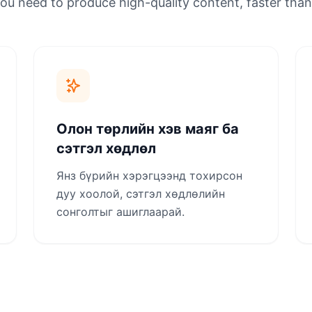
ou need to produce high-quality content, faster than
Олон төрлийн хэв маяг ба
сэтгэл хөдлөл
Янз бүрийн хэрэгцээнд тохирсон
дуу хоолой, сэтгэл хөдлөлийн
сонголтыг ашиглаарай.