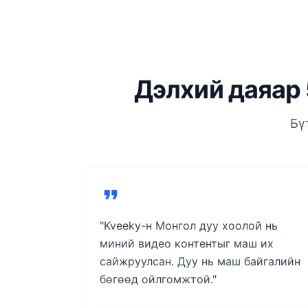
Дэлхий даяар 
Бү
"Kveeky-н Монгол дуу хоолой нь
миний видео контентыг маш их
сайжруулсан. Дуу нь маш байгалийн
бөгөөд ойлгомжтой."