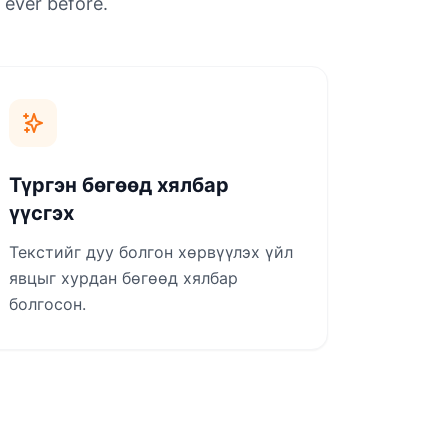
 ever before.
Түргэн бөгөөд хялбар
үүсгэх
Текстийг дуу болгон хөрвүүлэх үйл
явцыг хурдан бөгөөд хялбар
болгосон.