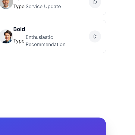
Type
:
Service Update
Bold
Enthusiastic
Type
:
Recommendation