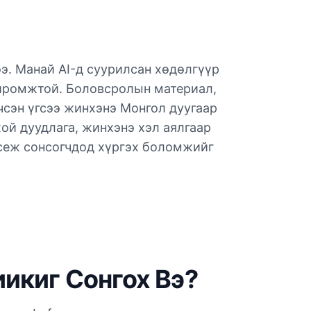
ээ. Манай AI-д суурилсан хөдөлгүүр
охиромжтой. Боловсролын материал,
чсэн үгсээ жинхэнэ Монгол дуугаар
ой дуудлага, жинхэнэ хэл аялгаар
ссеж сонсогчдод хүргэх боломжийг
иикиг Сонгох Вэ?