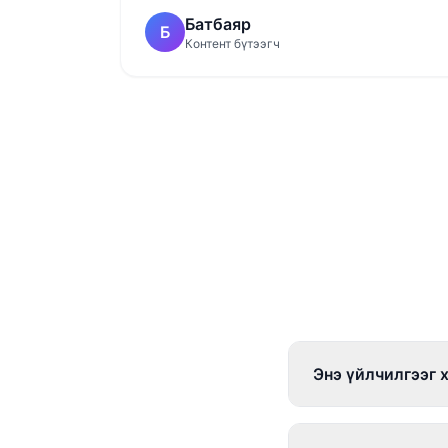
Батбаяр
Б
Контент бүтээгч
Энэ үйлчилгээг 