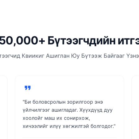
50,000+ Бүтээгчдийн итг
тээгчид Квиикиг Ашиглан Юу Бүтээж Байгааг Үзнэ
"Би боловсролын зорилгоор энэ
үйлчилгээг ашигладаг. Хүүхдүүд дуу
хоолойг маш их сонирхож,
хичээлийг илүү хөгжилтэй болгодог."