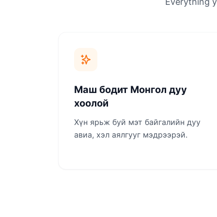
Everything y
Маш бодит Монгол дуу
хоолой
Хүн ярьж буй мэт байгалийн дуу
авиа, хэл аялгууг мэдрээрэй.