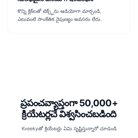
కొన్ని క్లిక్‌లతో టెక్స్ట్‌ను ఆడియోగా మార్చండి,
ఎటువంటి సాంకేతిక నైపుణ్యం అవసరం లేదు.
ప్రపంచవ్యాప్తంగా 50,000+
క్రియేటర్లచే విశ్వసించబడింది
Kveekyతో క్రియేటర్లు ఏమి సృష్టిస్తున్నారో చూడండి