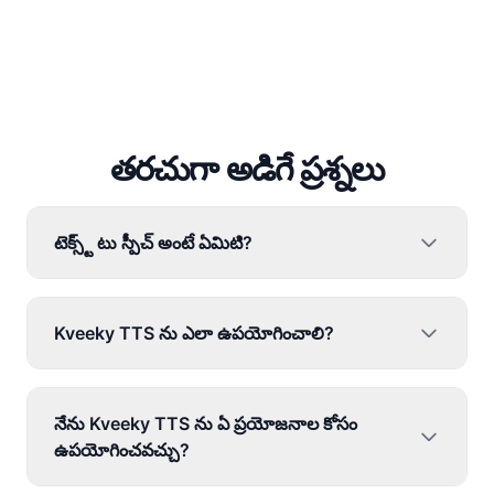
తరచుగా అడిగే ప్రశ్నలు
టెక్స్ట్ టు స్పీచ్ అంటే ఏమిటి?
Kveeky TTS ను ఎలా ఉపయోగించాలి?
నేను Kveeky TTS ను ఏ ప్రయోజనాల కోసం
ఉపయోగించవచ్చు?