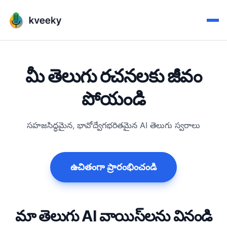
మీ తెలుగు రచనలకు జీవం
పోయండి
సహజసిద్ధమైన, భావోద్వేగభరితమైన AI తెలుగు స్వరాలు
ఉచితంగా ప్రారంభించండి
మా తెలుగు AI వాయిస్‌లను వినండి