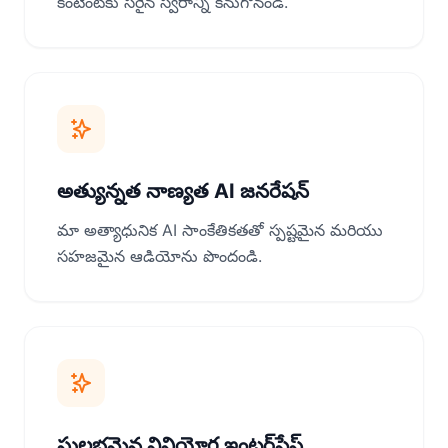
కంటెంట్‌కు సరైన స్వరాన్ని కనుగొనండి.
అత్యున్నత నాణ్యత AI జనరేషన్
మా అత్యాధునిక AI సాంకేతికతతో స్పష్టమైన మరియు
సహజమైన ఆడియోను పొందండి.
సులభమైన వినియోగ ఇంటర్‌ఫేస్