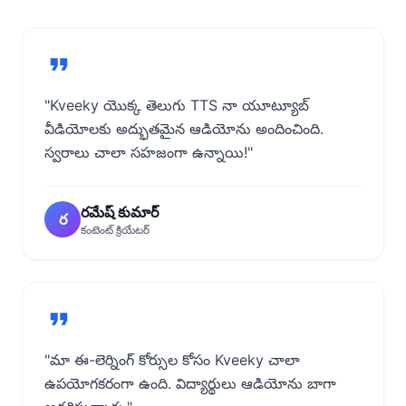
"Kveeky యొక్క తెలుగు TTS నా యూట్యూబ్
వీడియోలకు అద్భుతమైన ఆడియోను అందించింది.
స్వరాలు చాలా సహజంగా ఉన్నాయి!"
రమేష్ కుమార్
ర
కంటెంట్ క్రియేటర్
"మా ఈ-లెర్నింగ్ కోర్సుల కోసం Kveeky చాలా
ఉపయోగకరంగా ఉంది. విద్యార్థులు ఆడియోను బాగా