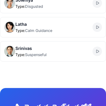
Sowmya
Type
:
Disgusted
Latha
Type
:
Calm Guidance
Srinivas
Type
:
Suspenseful