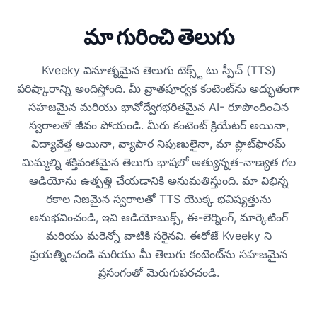
మా గురించి తెలుగు
Kveeky వినూత్నమైన తెలుగు టెక్స్ట్ టు స్పీచ్ (TTS)
పరిష్కారాన్ని అందిస్తోంది. మీ వ్రాతపూర్వక కంటెంట్‌ను అద్భుతంగా
సహజమైన మరియు భావోద్వేగభరితమైన AI- రూపొందించిన
స్వరాలతో జీవం పోయండి. మీరు కంటెంట్ క్రియేటర్ అయినా,
విద్యావేత్త అయినా, వ్యాపార నిపుణులైనా, మా ప్లాట్‌ఫారమ్
మిమ్మల్ని శక్తివంతమైన తెలుగు భాషలో అత్యున్నత-నాణ్యత గల
ఆడియోను ఉత్పత్తి చేయడానికి అనుమతిస్తుంది. మా విభిన్న
రకాల నిజమైన స్వరాలతో TTS యొక్క భవిష్యత్తును
అనుభవించండి, ఇవి ఆడియోబుక్స్, ఈ-లెర్నింగ్, మార్కెటింగ్
మరియు మరెన్నో వాటికి సరైనవి. ఈరోజే Kveeky ని
ప్రయత్నించండి మరియు మీ తెలుగు కంటెంట్‌ను సహజమైన
ప్రసంగంతో మెరుగుపరచండి.