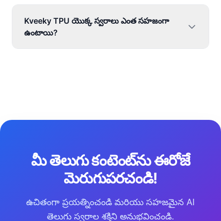
Kveeky TPU యొక్క స్వరాలు ఎంత సహజంగా
ఉంటాయి?
మీ తెలుగు కంటెంట్‌ను ఈరోజే
మెరుగుపరచండి!
ఉచితంగా ప్రయత్నించండి మరియు సహజమైన AI
తెలుగు స్వరాల శక్తిని అనుభవించండి.