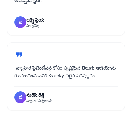
ఆదరిస్తున్నారు."
లక్ష్మి ప్రియ
ల
విద్యావేత్త
"వ్యాపార ప్రెజెంటేషన్ల కోసం స్పష్టమైన తెలుగు ఆడియోను
రూపొందించడానికి Kveeky సరైన పరిష్కారం."
సురేష్ రెడ్డి
స
వ్యాపార నిపుణుడు