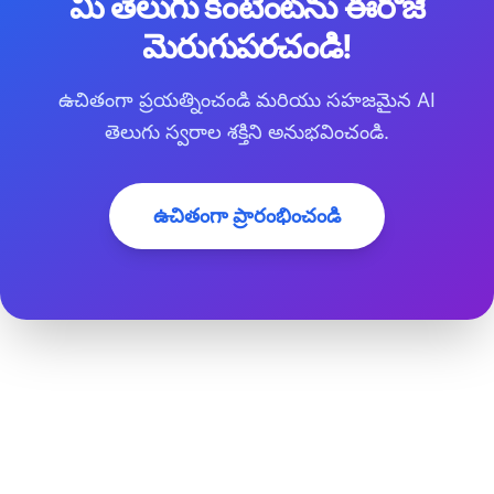
మీ తెలుగు కంటెంట్‌ను ఈరోజే
మెరుగుపరచండి!
ఉచితంగా ప్రయత్నించండి మరియు సహజమైన AI
తెలుగు స్వరాల శక్తిని అనుభవించండి.
ఉచితంగా ప్రారంభించండి