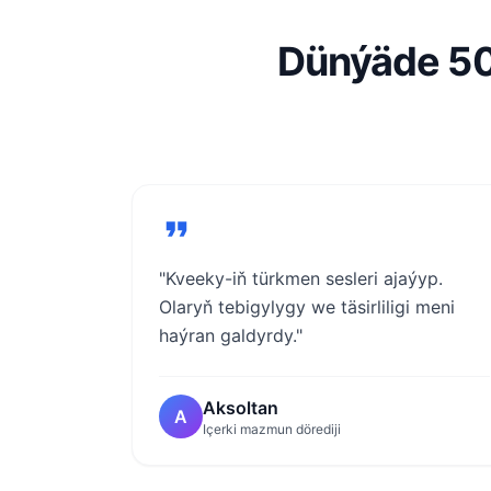
Dünýäde 50
"Kveeky-iň türkmen sesleri ajaýyp.
Olaryň tebigylygy we täsirliligi meni
haýran galdyrdy."
Aksoltan
A
Içerki mazmun dörediji