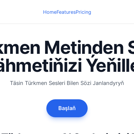
Home
Features
Pricing
kmen Metinden 
ähmetiňizi Ýeňill
Täsin Türkmen Sesleri Bilеn Sözi Janlandyryň
Başlaň