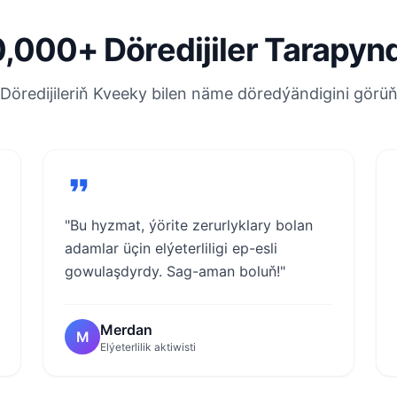
,000+ Döredijiler Tarapyn
Döredijileriň Kveeky bilen näme döredýändigini görü
"Bu hyzmat, ýörite zerurlyklary bolan
adamlar üçin elýeterliligi ep-esli
gowulaşdyrdy. Sag-aman boluň!"
Merdan
M
Elýeterlilik aktiwisti