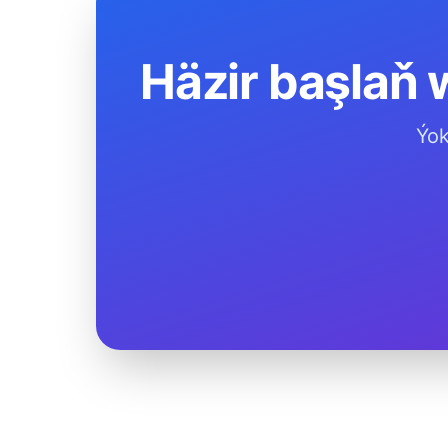
Häzir başlaň 
Ýok