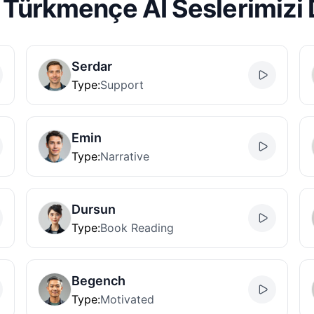
 Türkmençe AI Seslerimizi 
Serdar
Type
:
Support
Emin
Type
:
Narrative
Dursun
Type
:
Book Reading
Begench
Type
:
Motivated