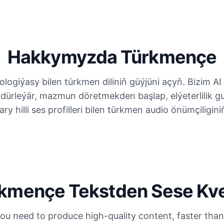
Hakkymyzda Türkmençe
logiýasy bilen türkmen diliniň güýjüni açyň. Bizim AI
i hödürleýär, mazmun döretmekden başlap, elýeterlilik gu
y hilli ses profilleri bilen türkmen audio önümçiligini
kmençe Tekstden Sese Kv
ou need to produce high-quality content, faster than