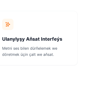
Ulanylyşy Aňsat Interfeýs
Metni ses bilen dürňelemek we
döretmek üçin çalt we aňsat.