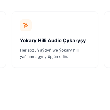
Ýokary Hilli Audio Çykaryşy
Her sözüň aýdyň we ýokary hilli
ýaňlanmagyny üpjün ediň.