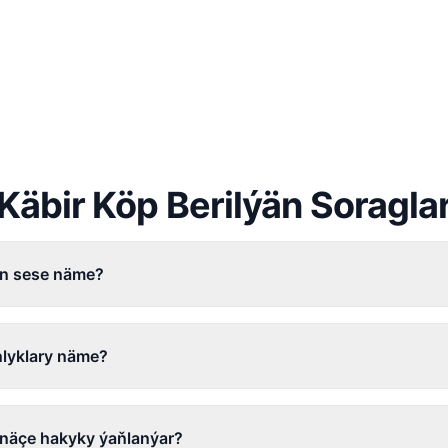
Käbir Köp Berilýän Soragla
n sese näme?
nlyklary näme?
i näçe hakyky ýaňlanýar?