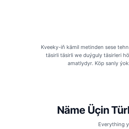
Kveeky-iň kämil metinden sese tehno
täsirli täsirli we duýguly täsirler
amatlydyr. Köp sanly ýokar
Näme Üçin Tür
Everything y