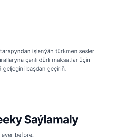
 tarapyndan işlenýän türkmen sesleri
rallaryna çenli dürli maksatlar üçin
ň geljegini başdan geçiriň.
eeky Saýlamaly
 ever before.