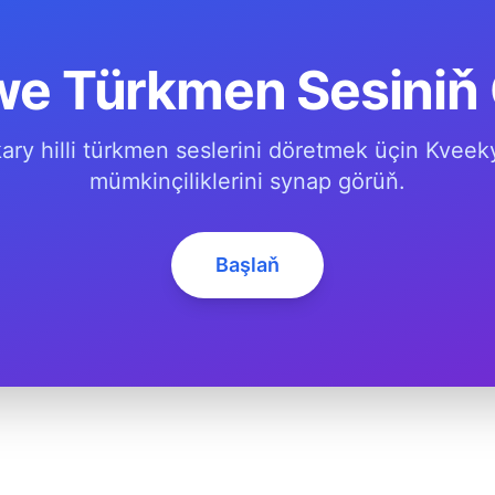
we Türkmen Sesiniň
ary hilli türkmen seslerini döretmek üçin Kveek
mümkinçiliklerini synap görüň.
Başlaň