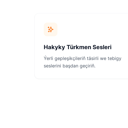
Hakyky Türkmen Sesleri
Ýerli gepleşikçileriň täsirli we tebigy
seslerini başdan geçiriň.