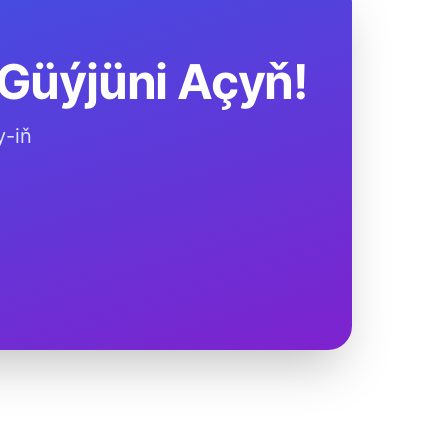
 Güýjüni Açyň!
y-iň