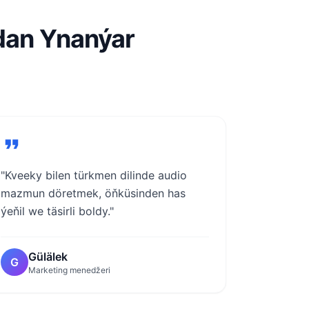
dan Ynanýar
ň
"Kveeky bilen türkmen dilinde audio
mazmun döretmek, öňküsinden has
ýeňil we täsirli boldy."
Gülälek
G
Marketing menedžeri