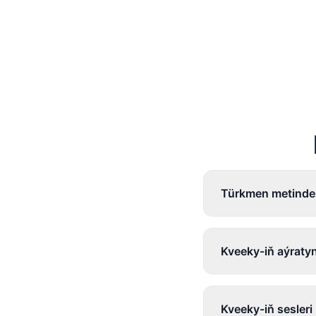
Türkmen metinde
Kveeky-iň aýraty
Kveeky-iň sesler