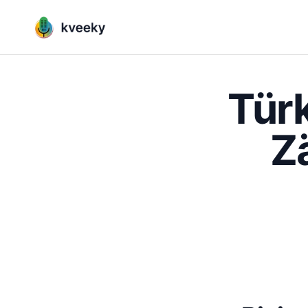
Tür
Z