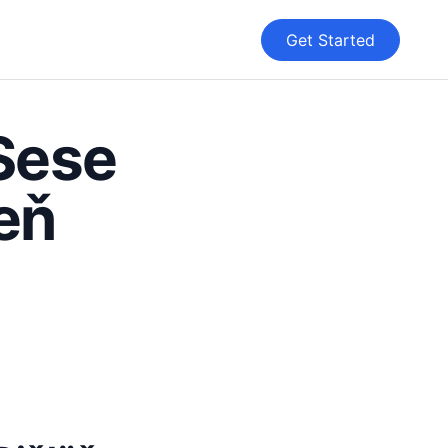
Get Started
Sese
eň